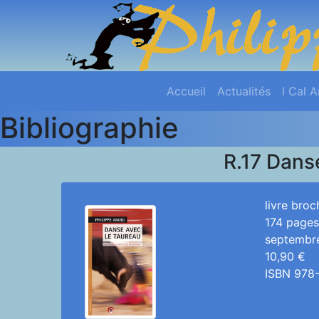
Accueil
Actualités
I Cal 
Bibliographie
R.17 Dans
livre broc
174 page
septembr
10,90 €
ISBN 978